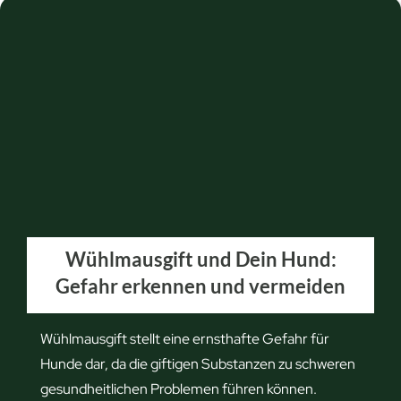
l
?
m
ä
u
s
e
b
e
k
ä
Wühlmausgift und Dein Hund:
m
Gefahr erkennen und vermeiden
p
f
e
Wühlmausgift stellt eine ernsthafte Gefahr für
n
Hunde dar, da die giftigen Substanzen zu schweren
:
gesundheitlichen Problemen führen können.