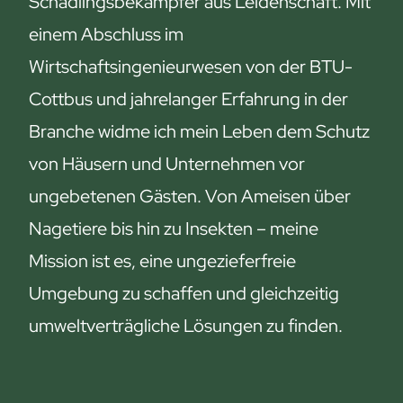
Schädlingsbekämpfer aus Leidenschaft. Mit
t
r
einem Abschluss im
u
d
n
e
Wirtschaftsingenieurwesen von der BTU-
d
n
Cottbus und jahrelanger Erfahrung in der
D
g
Branche widme ich mein Leben dem Schutz
e
e
von Häusern und Unternehmen vor
i
s
n
e
ungebetenen Gästen. Von Ameisen über
H
t
Nagetiere bis hin zu Insekten – meine
u
z
Mission ist es, eine ungezieferfreie
n
l
d
i
Umgebung zu schaffen und gleichzeitig
:
c
umweltverträgliche Lösungen zu finden.
G
h
e
e
f
n