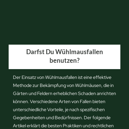
s
o
d
e
r
R
Darfst Du Wühlmausfallen
a
benutzen?
t
t
e
Der Einsatz von Wühlmausfallen ist eine effektive
?
Methode zur Bekämpfung von Wühlmäusen, die in
W
Gärten und Feldern erheblichen Schaden anrichten
i
können. Verschiedene Arten von Fallen bieten
c
unterschiedliche Vorteile, je nach spezifischen
h
Gegebenheiten und Bedürfnissen. Der folgende
t
Artikel erklärt die besten Praktiken und rechtlichen