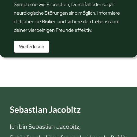
D
Symptome wie Erbrechen, Durchfall oder sogar
a
neurologische Störungen sind möglich. Informiere
s
dich über die Risiken und sichere den Lebensraum
s
deiner vierbeinigen Freunde effektiv.
o
W
Weiterlesen
l
ü
l
h
t
l
e
m
s
a
t
u
D
s
u
Sebastian Jacobitz
g
ü
i
b
Ich bin Sebastian Jacobitz,
f
e