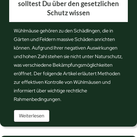
solltest Du über den gesetzlichen
u
r
Schutz wissen
s
k
f
e
a
n
Wühlmäuse gehören zu den Schädlingen, die in
l
n
Gärten und Feldern massive Schäden anrichten
l
e
können. Aufgrund Ihrer negativen Auswirkungen
e
n
und hohen Zahl stehen sie nicht unter Naturschutz,
n
was verschiedene Bekämpfungsmöglichkeiten
b
eröffnet. Der folgende Artikel erläutert Methoden
e
zur effektiven Kontrolle von Wühlmäusen und
n
informiert über wichtige rechtliche
u
Rahmenbedingungen.
t
W
z
Weiterlesen
ü
e
h
n