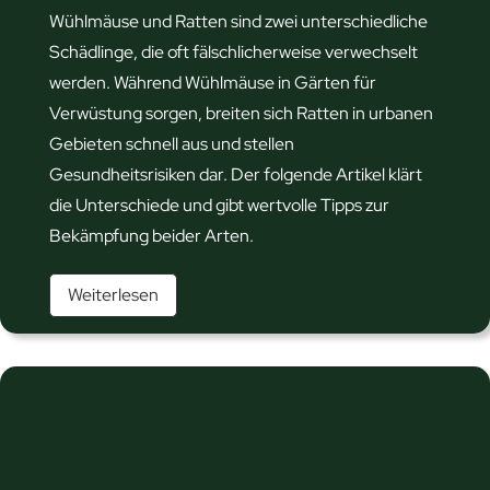
Wühlmäuse und Ratten sind zwei unterschiedliche
Schädlinge, die oft fälschlicherweise verwechselt
werden. Während Wühlmäuse in Gärten für
Verwüstung sorgen, breiten sich Ratten in urbanen
Gebieten schnell aus und stellen
Gesundheitsrisiken dar. Der folgende Artikel klärt
die Unterschiede und gibt wertvolle Tipps zur
Bekämpfung beider Arten.
W
Weiterlesen
ü
h
l
m
a
u