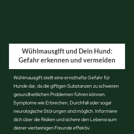
s
e
b
e
k
ä
Wühlmausgift und Dein Hund:
m
Gefahr erkennen und vermeiden
p
f
e
Wühlmausgift stellt eine ernsthafte Gefahr für
n
Hunde dar, da die giftigen Substanzen zu schweren
:
gesundheitlichen Problemen führen können.
D
Symptome wie Erbrechen, Durchfall oder sogar
a
neurologische Störungen sind möglich. Informiere
s
dich über die Risiken und sichere den Lebensraum
s
deiner vierbeinigen Freunde effektiv.