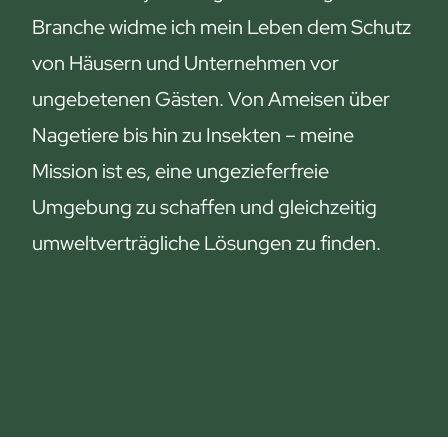
D
g
Branche widme ich mein Leben dem Schutz
e
e
von Häusern und Unternehmen vor
i
s
n
e
ungebetenen Gästen. Von Ameisen über
H
t
Nagetiere bis hin zu Insekten – meine
u
z
Mission ist es, eine ungezieferfreie
n
l
d
i
Umgebung zu schaffen und gleichzeitig
:
c
umweltverträgliche Lösungen zu finden.
G
h
e
e
f
n
a
S
h
c
r
h
e
u