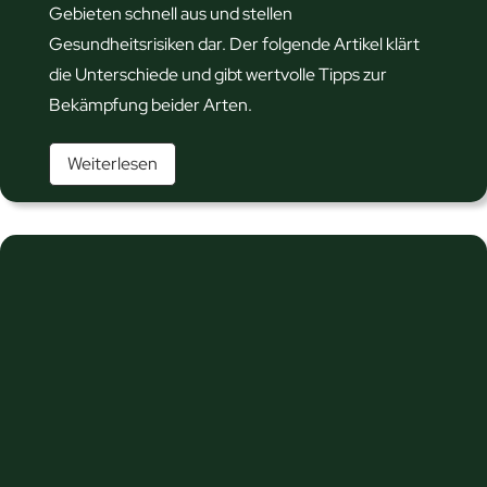
Gebieten schnell aus und stellen
Gesundheitsrisiken dar. Der folgende Artikel klärt
die Unterschiede und gibt wertvolle Tipps zur
Bekämpfung beider Arten.
W
Weiterlesen
ü
h
l
m
a
u
s
o
d
e