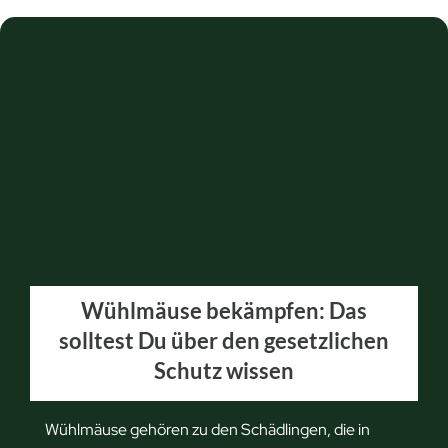
r
n
f
t
s
e
t
r
D
s
u
c
W
h
ü
i
h
e
l
d
m
e
Wühlmäuse bekämpfen: Das
a
e
solltest Du über den gesetzlichen
u
r
Schutz wissen
s
k
f
e
a
n
Wühlmäuse gehören zu den Schädlingen, die in