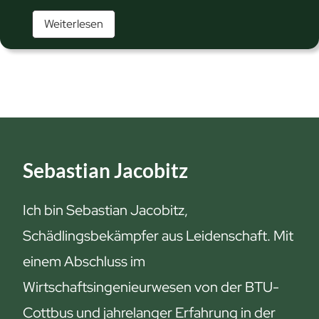
o
W
Weiterlesen
l
ü
l
h
t
l
e
m
s
a
t
u
D
s
u
Sebastian Jacobitz
g
ü
i
b
Ich bin Sebastian Jacobitz,
f
e
Schädlingsbekämpfer aus Leidenschaft. Mit
t
r
einem Abschluss im
u
d
n
e
Wirtschaftsingenieurwesen von der BTU-
d
n
Cottbus und jahrelanger Erfahrung in der