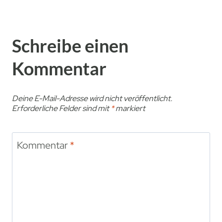
r
t
k
z
e
w
Schreibe einen
n
i
n
s
Kommentar
e
s
n
e
Deine E-Mail-Adresse wird nicht veröffentlicht.
u
n
Erforderliche Felder sind mit
*
markiert
n
d
v
Kommentar
*
e
r
m
e
i