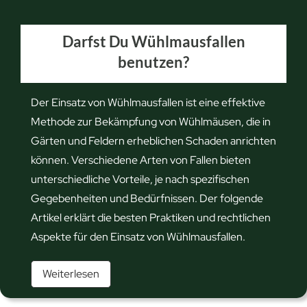
r
R
Darfst Du Wühlmausfallen
a
benutzen?
t
t
e
Der Einsatz von Wühlmausfallen ist eine effektive
?
Methode zur Bekämpfung von Wühlmäusen, die in
W
Gärten und Feldern erheblichen Schaden anrichten
i
können. Verschiedene Arten von Fallen bieten
c
unterschiedliche Vorteile, je nach spezifischen
h
Gegebenheiten und Bedürfnissen. Der folgende
t
Artikel erklärt die besten Praktiken und rechtlichen
i
Aspekte für den Einsatz von Wühlmausfallen.
g
D
Weiterlesen
e
a
U