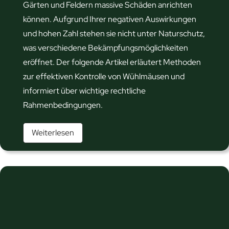
l
n
Gärten und Feldern massive Schäden anrichten
l
e
können. Aufgrund Ihrer negativen Auswirkungen
e
n
und hohen Zahl stehen sie nicht unter Naturschutz,
n
was verschiedene Bekämpfungsmöglichkeiten
b
eröffnet. Der folgende Artikel erläutert Methoden
e
zur effektiven Kontrolle von Wühlmäusen und
n
informiert über wichtige rechtliche
u
Rahmenbedingungen.
t
W
z
Weiterlesen
ü
e
h
n
l
?
m
ä
u