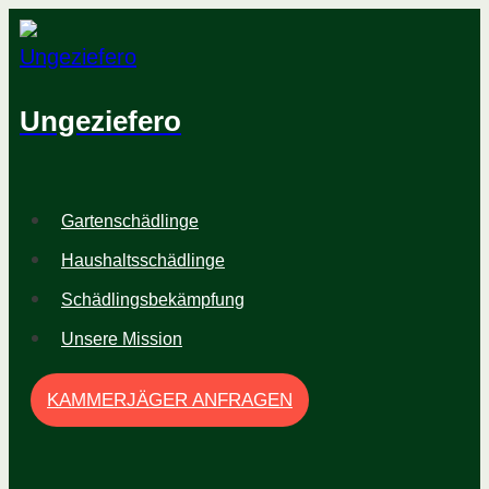
Zum
Inhalt
springen
Ungeziefero
Gartenschädlinge
Haushaltsschädlinge
Schädlingsbekämpfung
Unsere Mission
KAMMERJÄGER ANFRAGEN