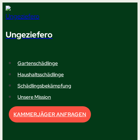
Zum
Inhalt
springen
Ungeziefero
Gartenschädlinge
Haushaltsschädlinge
Schädlingsbekämpfung
Unsere Mission
KAMMERJÄGER ANFRAGEN