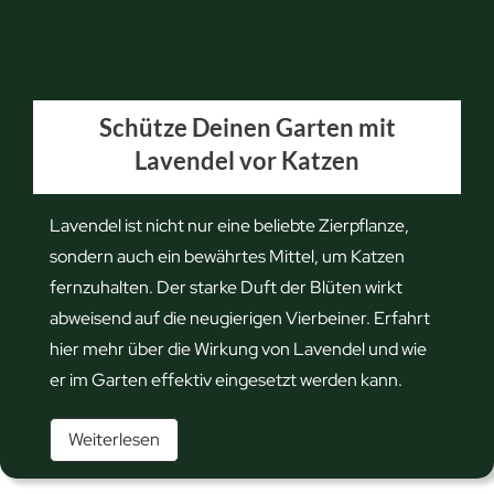
h
t
e
K
Schütze Deinen Garten mit
a
Lavendel vor Katzen
t
z
e
Lavendel ist nicht nur eine beliebte Zierpflanze,
n
sondern auch ein bewährtes Mittel, um Katzen
l
fernzuhalten. Der starke Duft der Blüten wirkt
o
abweisend auf die neugierigen Vierbeiner. Erfahrt
s
hier mehr über die Wirkung von Lavendel und wie
w
er im Garten effektiv eingesetzt werden kann.
e
S
Weiterlesen
r
c
d