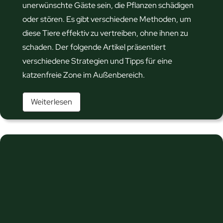
unerwünschte Gäste sein, die Pflanzen schädigen
oder stören. Es gibt verschiedene Methoden, um
diese Tiere effektiv zu vertreiben, ohne ihnen zu
schaden. Der folgende Artikel präsentiert
verschiedene Strategien und Tipps für eine
katzenfreie Zone im Außenbereich.
U
Weiterlesen
n
e
r
w
ü
n
s
c