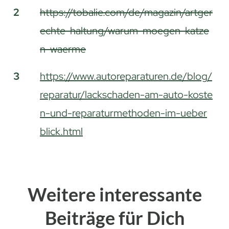
2
https://tobalie.com/de/magazin/artger
echte-haltung/warum-moegen-katze
n-waerme
3
https://www.autoreparaturen.de/blog/
reparatur/lackschaden-am-auto-koste
n-und-reparaturmethoden-im-ueber
blick.html
Weitere interessante
Beiträge für Dich