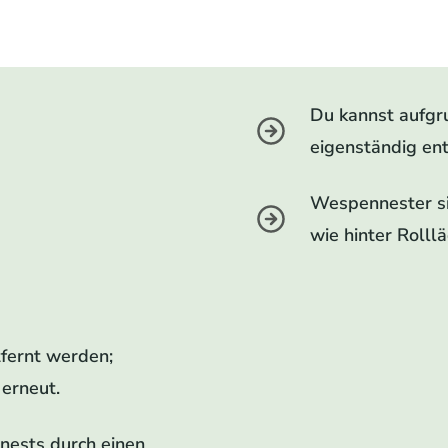
Du kannst aufgr
eigenständig ent
Wespennester sin
wie hinter Rolll
tfernt werden;
erneut.
nests durch einen