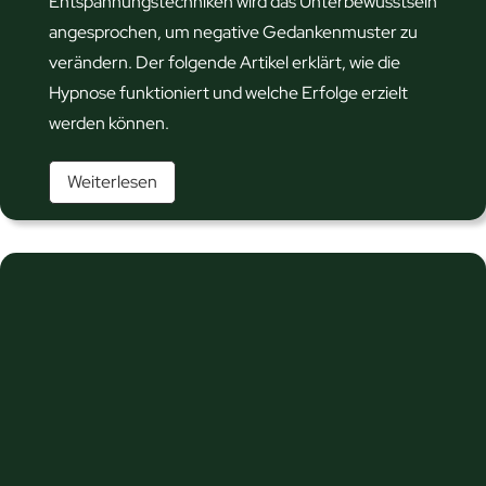
g
Entspannungstechniken wird das Unterbewusstsein
b
angesprochen, um negative Gedankenmuster zu
a
verändern. Der folgende Artikel erklärt, wie die
u
Hypnose funktioniert und welche Erfolge erzielt
e
werden können.
n
B
Weiterlesen
:
e
V
s
e
i
r
e
m
g
e
e
i
D
d
e
e
i
d
n