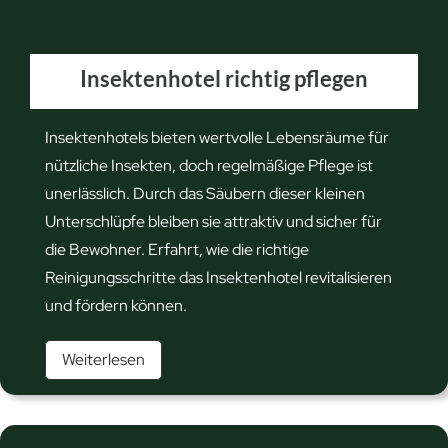
i
e
e
S
s
Insektenhotel richtig pflegen
p
e
i
h
Insektenhotels bieten wertvolle Lebensräume für
n
ä
nützliche Insekten, doch regelmäßige Pflege ist
n
u
unerlässlich. Durch das Säubern dieser kleinen
e
f
Unterschlüpfe bleiben sie attraktiv und sicher für
n
i
die Bewohner. Erfahrt, wie die richtige
a
g
Reinigungsschritte das Insektenhotel revitalisieren
n
e
und fördern können.
g
n
s
F
I
Weiterlesen
t
e
n
m
h
s
i
l
e
t