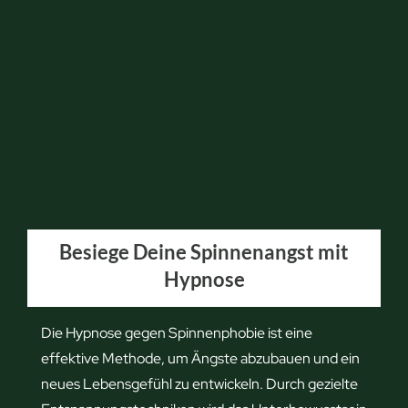
e
k
t
e
n
h
o
t
e
l
Besiege Deine Spinnenangst mit
r
Hypnose
i
c
h
Die Hypnose gegen Spinnenphobie ist eine
t
effektive Methode, um Ängste abzubauen und ein
i
neues Lebensgefühl zu entwickeln. Durch gezielte