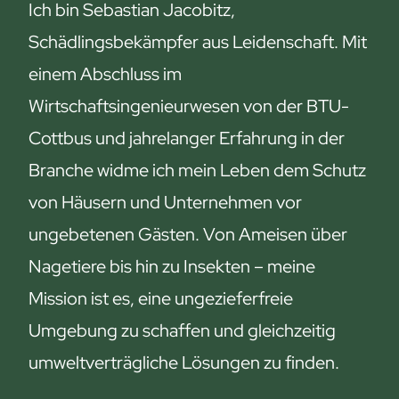
u
e
Ich bin Sebastian Jacobitz,
n
r
Schädlingsbekämpfer aus Leidenschaft. Mit
d
einem Abschluss im
W
a
Wirtschaftsingenieurwesen von der BTU-
s
Cottbus und jahrelanger Erfahrung in der
s
Branche widme ich mein Leben dem Schutz
e
von Häusern und Unternehmen vor
r
:
ungebetenen Gästen. Von Ameisen über
E
Nagetiere bis hin zu Insekten – meine
r
Mission ist es, eine ungezieferfreie
s
t
Umgebung zu schaffen und gleichzeitig
a
umweltverträgliche Lösungen zu finden.
u