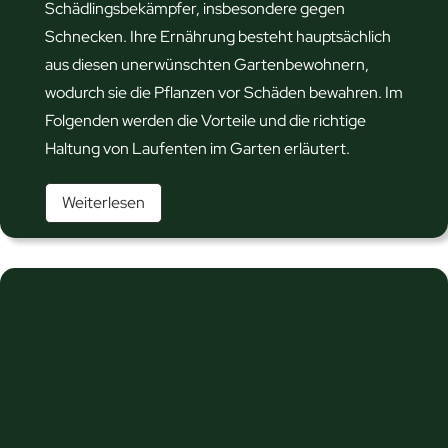
W
Schädlingsbekämpfer, insbesondere gegen
o
Schnecken. Ihre Ernährung besteht hauptsächlich
h
aus diesen unerwünschten Gartenbewohnern,
i
wodurch sie die Pflanzen vor Schäden bewahren. Im
n
Folgenden werden die Vorteile und die richtige
m
Haltung von Laufenten im Garten erläutert.
i
N
Weiterlesen
t
a
g
t
e
ü
s
r
a
l
m
i
m
c
e
h
l