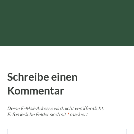
n
l
i
c
h
e
F
a
k
Schreibe einen
t
e
Kommentar
n
Deine E-Mail-Adresse wird nicht veröffentlicht.
Erforderliche Felder sind mit
*
markiert