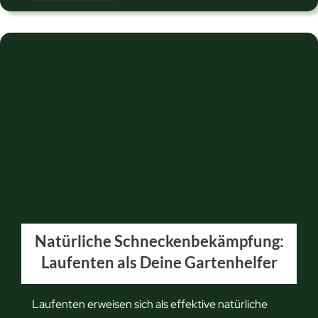
c
h
n
e
l
l
e
L
ö
s
u
n
Natürliche Schneckenbekämpfung:
g
Laufenten als Deine Gartenhelfer
e
n
:
Laufenten erweisen sich als effektive natürliche