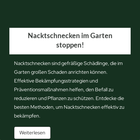
e
t
S
e
c
n
h
S
Nacktschnecken im Garten
n
c
stoppen!
e
h
c
n
k
Nacktschnecken sind gefräßige Schädlinge, die im
e
e
Garten großen Schaden anrichten können.
c
n
Effektive Bekämpfungsstrategien und
k
b
Präventionsmaßnahmen helfen, den Befall zu
e
e
reduzieren und Pflanzen zu schützen. Entdecke die
n
k
besten Methoden, um Nacktschnecken effektiv zu
?
ä
bekämpfen.
m
N
Weiterlesen
p