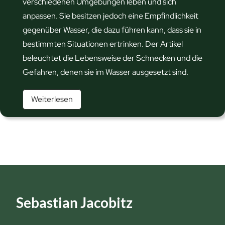
a
verschiedenen Umgebungen leben und sich
s
r
anpassen. Sie besitzen jedoch eine Empfindlichkeit
D
t
gegenüber Wasser, die dazu führen kann, dass sie in
e
e
bestimmten Situationen ertrinken. Der Artikel
i
n
beleuchtet die Lebensweise der Schnecken und die
n
s
Gefahren, denen sie im Wasser ausgesetzt sind.
e
t
G
S
Weiterlesen
o
a
c
p
r
h
p
t
n
e
e
e
n
n
c
!
h
k
e
e
Sebastian Jacobitz
l
n
f