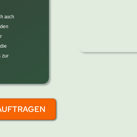
ch auch
 den
r
 die
 zur
AUFTRAGEN