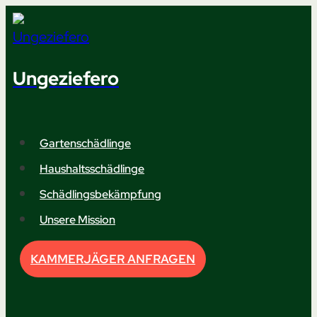
Zum
Inhalt
springen
Ungeziefero
Gartenschädlinge
Haushaltsschädlinge
Schädlingsbekämpfung
Unsere Mission
KAMMERJÄGER ANFRAGEN