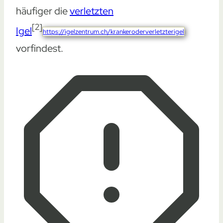
häufiger die
verletzten
[2]
Igel
https://igelzentrum.ch/krankeroderverletzterigel
vorfindest.