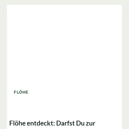
BEKÄMPFEN
DER
KLEINEN
PLAGEGEISTER
FLÖHE
Flöhe entdeckt: Darfst Du zur