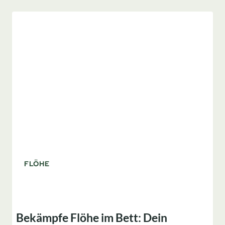
EINFACH
WEG?
DIE
WAHRHEIT
ÜBER
HYGIENE
UND
BEFALL
FLÖHE
Bekämpfe Flöhe im Bett: Dein