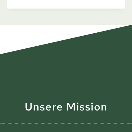
FLÖHE
IM
BETT:
DEIN
RATGEBER
FÜR
EIN
FLOHFREIES
ZUHAUSE
Unsere Mission