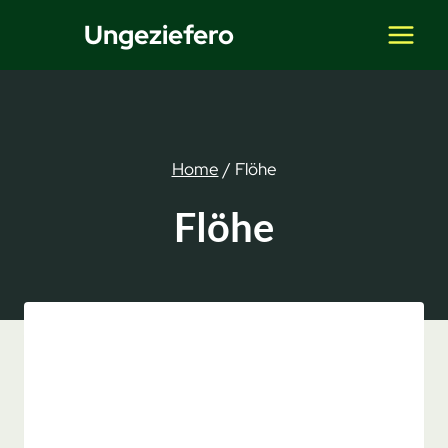
Zum
Ungeziefero
Inhalt
springen
Home
/
Flöhe
Flöhe