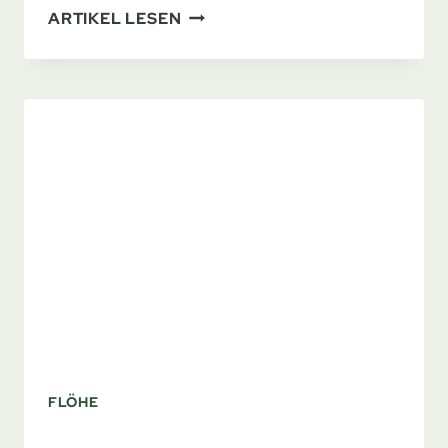
FLÖHE
ARTIKEL LESEN
ENTDECKT:
DARFST
DU
ZUR
ARBEIT?
FLÖHE