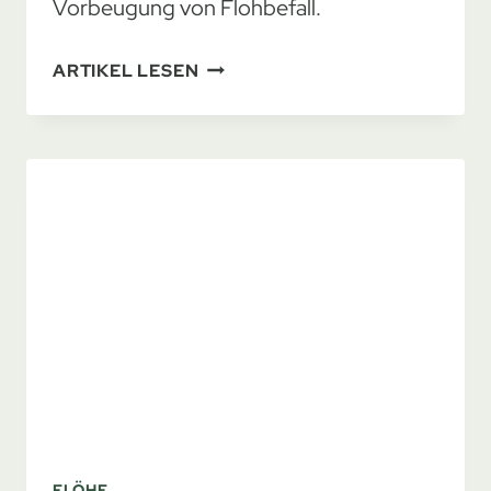
Vorbeugung von Flohbefall.
BEFREIE
ARTIKEL LESEN
DEIN
ZUHAUSE
VON
FLÖHEN:
TIPPS
UND
MASSNAHMEN
FLÖHE