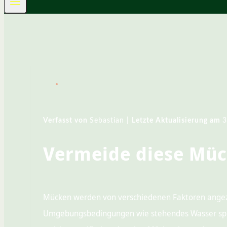
Verfasst von
Sebastian |
Letzte Aktualisierung am
3
Vermeide diese Mü
Mücken werden von verschiedenen Faktoren angez
Umgebungsbedingungen wie stehendes Wasser spiele