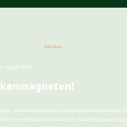
Mücken
0. August 2024
ckenmagneten!
ogen, darunter Körperwärme, Kohlendioxid und bestimmte Ge
n eine entscheidende Rolle bei der Anziehung dieser lästigen 