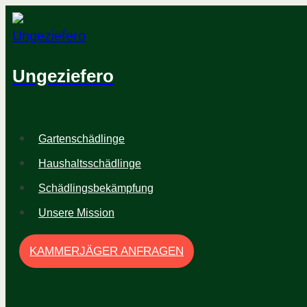
Zum
Inhalt
springen
Ungeziefero
Gartenschädlinge
Haushaltsschädlinge
Schädlingsbekämpfung
Unsere Mission
KAMMERJÄGER ANFRAGEN