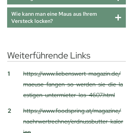
Wie kann man eine Maus aus Ihrem
Versteck locken?
Weiterführende Links
Weiterführende Links
1
https://www.liebenswert-magazin.de/
maeuse-fangen-so-werden-sie-die-la
estigen-untermieter-los-4607.html
2
https://www.foodspring.at/magazine/
naehrwertrechner/erdnussbutter-kalor
ien