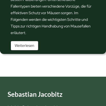
n
Fallentypen bieten verschiedene Vorzüge, die für
G
effektiven Schutz vor Mäusen sorgen. Im
u
Folgenden werden die wichtigsten Schritte und
i
Tipps zur richtigen Handhabung von Mausefallen
d
erläutert.
e
R
f
Weiterlesen
i
ü
c
r
h
e
t
i
i
n
g
e
h
n
Sebastian Jacobitz
a
m
n
ä