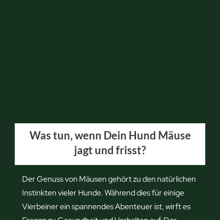
s
s
i
g
M
ä
u
s
e
Was tun, wenn Dein Hund Mäuse
v
jagt und frisst?
e
r
t
Der Genuss von Mäusen gehört zu den natürlichen
r
Instinkten vieler Hunde. Während dies für einige
e
Vierbeiner ein spannendes Abenteuer ist, wirft es
i