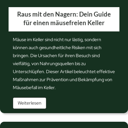
e
s
Raus mit den Nagern: Dein Guide
i
für einen mäusefreien Keller
n
H
u
Mäuse im Keller sind nicht nur lästig, sondern
n
können auch gesundheitliche Risiken mit sich
d
bringen. Die Ursachen für ihren Besuch sind
M
vielfältig, von Nahrungsquellen bis zu
ä
Unterschlüpfen. Dieser Artikel beleuchtet effektive
u
Maßnahmen zur Prävention und Bekämpfung von
s
Mäusebefall im Keller.
e
R
Weiterlesen
j
a
a
u
g
s
t