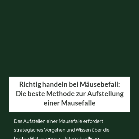
m
u
i
n
t
d
d
f
e
r
n
i
N
s
a
s
g
t
Richtig handeln bei Mäusebefall:
e
?
Die beste Methode zur Aufstellung
r
einer Mausefalle
n
:
D
Das Aufstellen einer Mausefalle erfordert
e
strategisches Vorgehen und Wissen über die
i
besten Platzierungen. Unterschiedliche