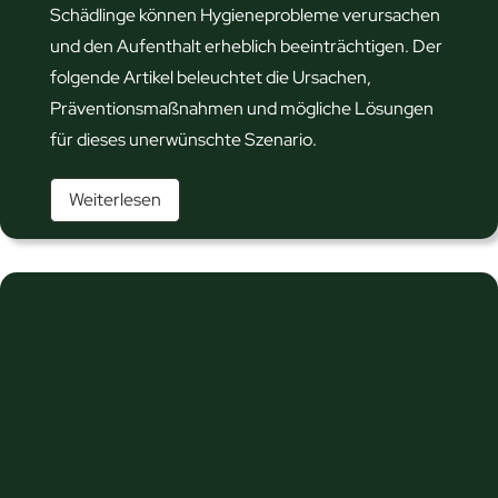
K
Schädlinge können Hygieneprobleme verursachen
o
und den Aufenthalt erheblich beeinträchtigen. Der
p
folgende Artikel beleuchtet die Ursachen,
f
Präventionsmaßnahmen und mögliche Lösungen
w
für dieses unerwünschte Szenario.
e
K
Weiterlesen
i
a
t
k
e
e
r
r
l
l
e
a
b
k
e
e
n
n
: