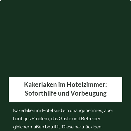
u
m
K
a
k
e
r
l
a
k
Kakerlaken im Hotelzimmer:
e
Soforthilfe und Vorbeugung
n
o
h
Kakerlaken im Hotel sind ein unangenehmes, aber
n
häufiges Problem, das Gäste und Betreiber
e
gleichermaßen betrifft. Diese hartnäckigen