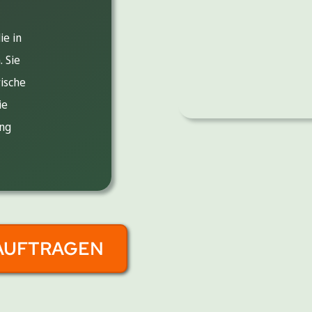
ie in
 Sie
ische
ie
ung
AUFTRAGEN